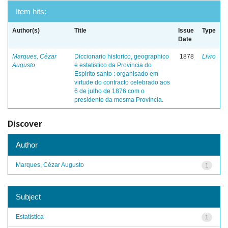
Item hits:
Author(s)
Title
Issue
Type
Date
Marques, Cézar
Diccionario historico, geographico
1878
Livro
Augusto
e estatistico da Provincia do
Espirito santo : organisado em
virtude do contracto celebrado aos
6 de julho de 1876 com o
presidente da mesma Província.
Discover
Author
Marques, Cézar Augusto
1
Subject
Estatística
1