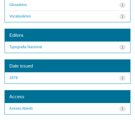
Glossários
1
Vocabulários
1
Editora
Typografia Nacional
1
Date issued
1878
1
Access
Acesso Aberto
1