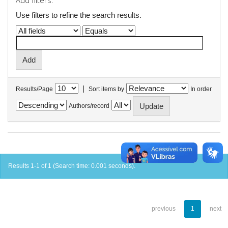
Add filters:
Use filters to refine the search results.
|
Results/Page
Sort items by
In order
Authors/record
Results 1-1 of 1 (Search time: 0.001 seconds).
previous
1
next