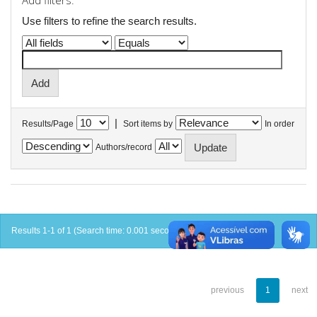
Add filters:
Use filters to refine the search results.
|
Results/Page
Sort items by
In order
Authors/record
Results 1-1 of 1 (Search time: 0.001 seconds).
previous
1
next