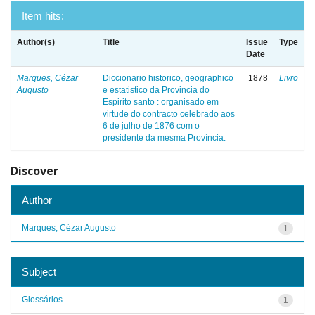
Item hits:
Author(s)
Title
Issue
Type
Date
Marques, Cézar
Diccionario historico, geographico
1878
Livro
Augusto
e estatistico da Provincia do
Espirito santo : organisado em
virtude do contracto celebrado aos
6 de julho de 1876 com o
presidente da mesma Província.
Discover
Author
Marques, Cézar Augusto
1
Subject
Glossários
1