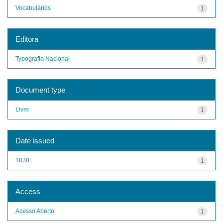
Vocabulários
1
Editora
Typografia Nacional
1
Document type
Livro
1
Date issued
1878
1
Access
Acesso Aberto
1