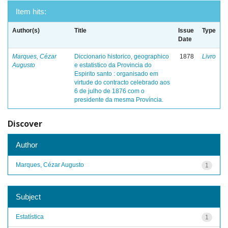
Item hits:
Author(s)
Title
Issue
Type
Date
Marques, Cézar
Diccionario historico, geographico
1878
Livro
Augusto
e estatistico da Provincia do
Espirito santo : organisado em
virtude do contracto celebrado aos
6 de julho de 1876 com o
presidente da mesma Província.
Discover
Author
Marques, Cézar Augusto
1
Subject
Estatística
1