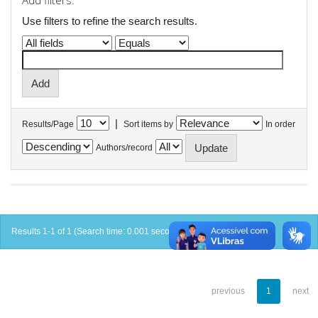
Add filters:
Use filters to refine the search results.
|
Results/Page
Sort items by
In order
Authors/record
Results 1-1 of 1 (Search time: 0.001 seconds).
previous
1
next