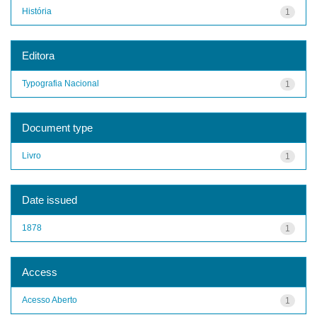
História
1
Editora
Typografia Nacional
1
Document type
Livro
1
Date issued
1878
1
Access
Acesso Aberto
1