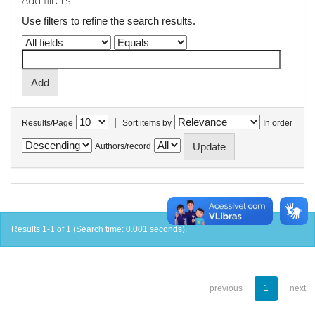
Add filters:
Use filters to refine the search results.
|
Results/Page
Sort items by
In order
Authors/record
Results 1-1 of 1 (Search time: 0.001 seconds).
previous
1
next