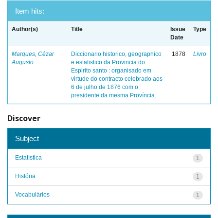
Item hits:
Author(s)
Title
Issue
Type
Date
Marques, Cézar
Diccionario historico, geographico
1878
Livro
Augusto
e estatistico da Provincia do
Espirito santo : organisado em
virtude do contracto celebrado aos
6 de julho de 1876 com o
presidente da mesma Província.
Discover
Subject
Estatística
1
História
1
Vocabulários
1