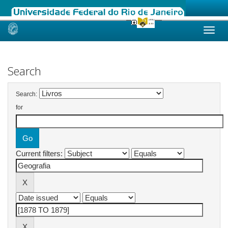
Skip
navigation
Search
Search:
for
Current filters: