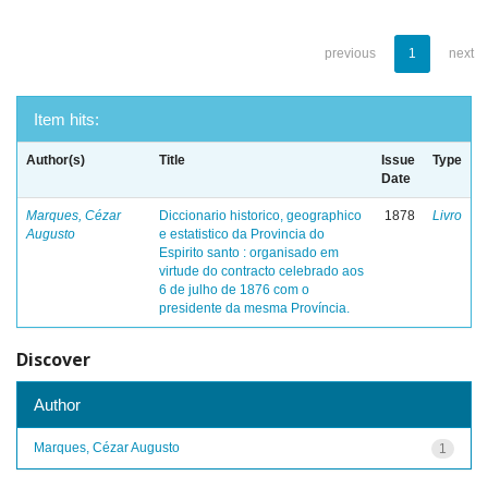
previous
1
next
Item hits:
Author(s)
Title
Issue
Type
Date
Marques, Cézar
Diccionario historico, geographico
1878
Livro
Augusto
e estatistico da Provincia do
Espirito santo : organisado em
virtude do contracto celebrado aos
6 de julho de 1876 com o
presidente da mesma Província.
Discover
Author
Marques, Cézar Augusto
1