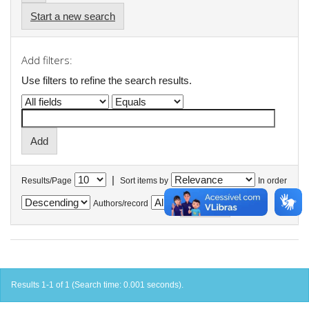
Start a new search
Add filters:
Use filters to refine the search results.
|
Results/Page
Sort items by
In order
Authors/record
Results 1-1 of 1 (Search time: 0.001 seconds).