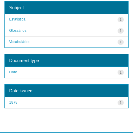
Subject
Estatística
1
Glossários
1
Vocabulários
1
Document type
Livro
1
Date issued
1878
1