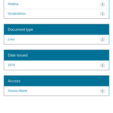
História
1
Vocabulários
1
Document type
Livro
1
Date issued
1878
1
Access
Acesso Aberto
1