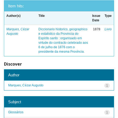
Item hits:
Author(s)
Title
Issue
Type
Date
Marques, Cézar
Diccionario historico, geographico
1878
Livro
Augusto
e estatistico da Provincia do
Espirito santo : organisado em
virtude do contracto celebrado aos
6 de julho de 1876 com o
presidente da mesma Província.
Discover
Author
Marques, Cézar Augusto
1
Subject
Glossários
1