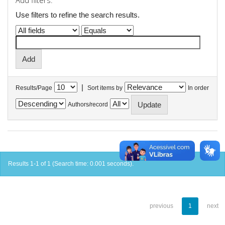
Add filters:
Use filters to refine the search results.
|
Results/Page
Sort items by
In order
Authors/record
Results 1-1 of 1 (Search time: 0.001 seconds).
previous
1
next