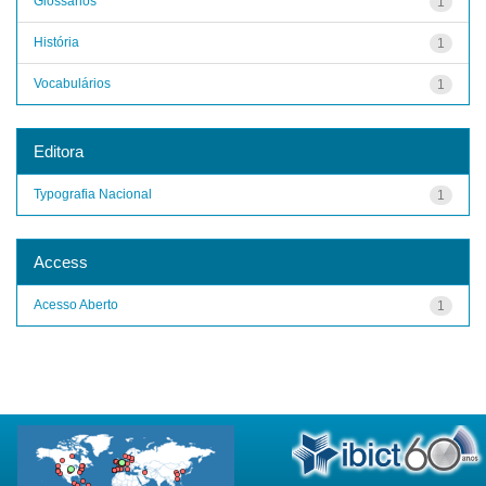
Glossários
1
História
1
Vocabulários
1
Editora
Typografia Nacional
1
Access
Acesso Aberto
1