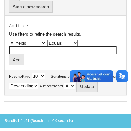
Start a new search
Add filters:
Use filters to refine the search results.
|
Results/Page
Sort items by
In order
Authors/record
Results 1-1 of 1 (Search time: 0.0 seconds).