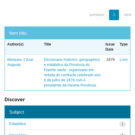
previous
1
next
Item hits:
Author(s)
Title
Issue
Type
Date
Marques, Cézar
Diccionario historico, geographico
1878
Livro
Augusto
e estatistico da Provincia do
Espirito santo : organisado em
virtude do contracto celebrado aos
6 de julho de 1876 com o
presidente da mesma Província.
Discover
Subject
Estatística
1