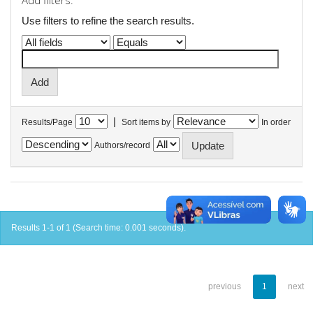
Add filters:
Use filters to refine the search results.
|
Results/Page
Sort items by
In order
Authors/record
Results 1-1 of 1 (Search time: 0.001 seconds).
previous
1
next