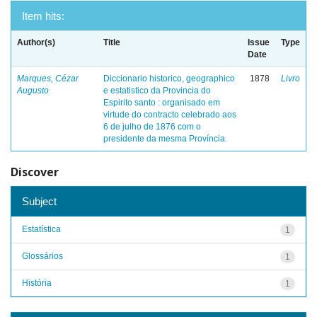
Item hits:
Author(s)
Title
Issue
Type
Date
Marques, Cézar
Diccionario historico, geographico
1878
Livro
Augusto
e estatistico da Provincia do
Espirito santo : organisado em
virtude do contracto celebrado aos
6 de julho de 1876 com o
presidente da mesma Província.
Discover
Subject
Estatística
1
Glossários
1
História
1