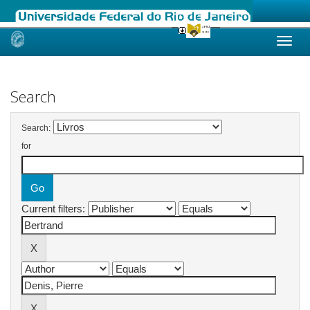
Skip
navigation
Search
Search:
for
Current filters: