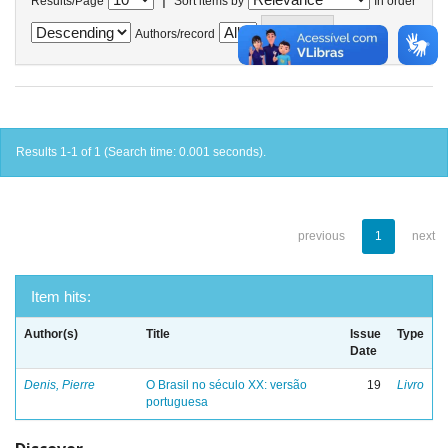
Results/Page
Sort items by
In order
Authors/record
Results 1-1 of 1 (Search time: 0.001 seconds).
previous
1
next
Item hits:
Author(s)
Title
Issue
Type
Date
Denis, Pierre
O Brasil no século XX: versão
19
Livro
portuguesa