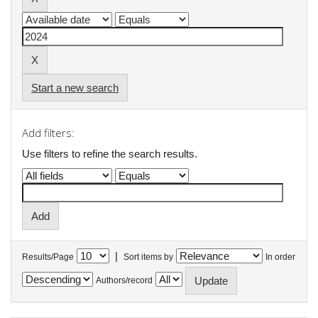
Start a new search
Add filters:
Use filters to refine the search results.
|
Results/Page
Sort items by
In order
Authors/record