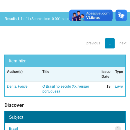
Results 1-1 of 1 (Search time: 0.001 seconds).
previous
1
next
Item hits:
Author(s)
Title
Issue
Type
Date
Denis, Pierre
O Brasil no século XX: versão
19
Livro
portuguesa
Discover
Subject
Brasil
1