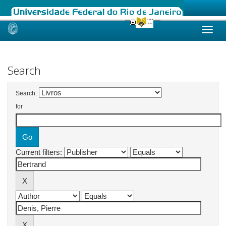
Skip
navigation
Search
Search:
for
Current filters: