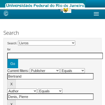
Skip
navigation
Search
Search:
for
Current filters: