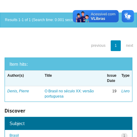
Results 1-1 of 1 (Search time: 0.001 seconds).
previous
1
next
Item hits:
Author(s)
Title
Issue
Type
Date
Denis, Pierre
O Brasil no século XX: versão
19
Livro
portuguesa
Discover
Subject
Brasil
1