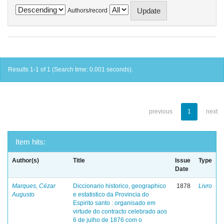
Authors/record
Results 1-1 of 1 (Search time: 0.001 seconds).
previous
1
next
Item hits:
Author(s)
Title
Issue
Type
Date
Marques, Cézar
Diccionario historico, geographico
1878
Livro
Augusto
e estatistico da Provincia do
Espirito santo : organisado em
virtude do contracto celebrado aos
6 de julho de 1876 com o