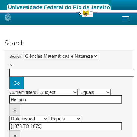
Skip
navigation
Search
Search:
for
Current filters: