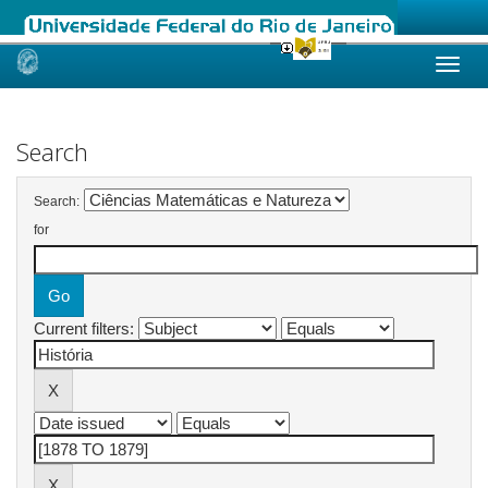
Skip
navigation
Search
Search:
for
Current filters: