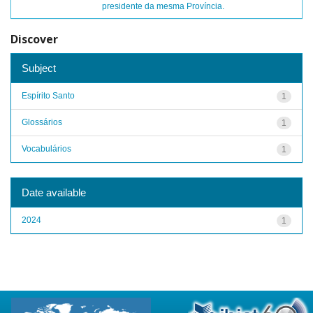
presidente da mesma Província.
Discover
Subject
Espírito Santo
1
Glossários
1
Vocabulários
1
Date available
2024
1