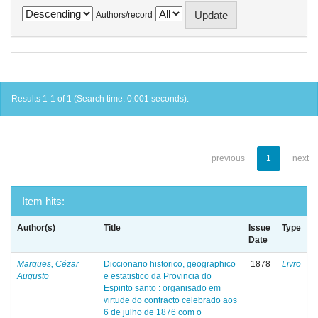
Authors/record
Results 1-1 of 1 (Search time: 0.001 seconds).
previous
1
next
Item hits:
Author(s)
Title
Issue
Type
Date
Marques, Cézar
Diccionario historico, geographico
1878
Livro
Augusto
e estatistico da Provincia do
Espirito santo : organisado em
virtude do contracto celebrado aos
6 de julho de 1876 com o