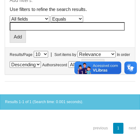
Add filters:
Use filters to refine the search results.
|
Results/Page
Sort items by
In order
Authors/record
Results 1-1 of 1 (Search time: 0.001 seconds).
previous
1
next