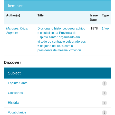
Item hits:
Author(s)
Title
Issue
Type
Date
Marques, Cézar
Diccionario historico, geographico
1878
Livro
Augusto
e estatistico da Provincia do
Espirito santo : organisado em
virtude do contracto celebrado aos
6 de julho de 1876 com o
presidente da mesma Província.
Discover
Subject
Espírito Santo
1
Glossários
1
História
1
Vocabulários
1