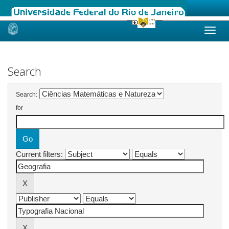
Skip
navigation
Search
Search:
for
Current filters: