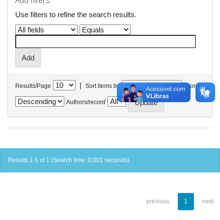
Add filters:
Use filters to refine the search results.
|
Results/Page
Sort items by
In order
Authors/record
Results 1-1 of 1 (Search time: 0.001 seconds).
previous
1
next