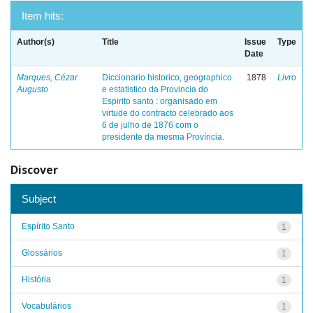
Item hits:
Author(s)
Title
Issue
Type
Date
Marques, Cézar
Diccionario historico, geographico
1878
Livro
Augusto
e estatistico da Provincia do
Espirito santo : organisado em
virtude do contracto celebrado aos
6 de julho de 1876 com o
presidente da mesma Província.
Discover
Subject
Espírito Santo
1
Glossários
1
História
1
Vocabulários
1