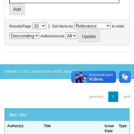
|
Results/Page
Sort items by
In order
Authors/record
Results 1-1 of 1 (Search time: 0.001 seconds).
previous
1
next
Item hits:
Author(s)
Title
Issue
Type
Date