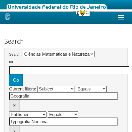
Skip
navigation
Search
Search:
for
Current filters: