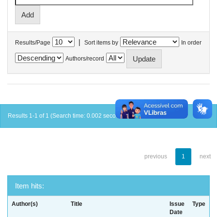
|
Results/Page
Sort items by
In order
Authors/record
Results 1-1 of 1 (Search time: 0.002 seconds).
previous
1
next
Item hits:
Author(s)
Title
Issue
Type
Date