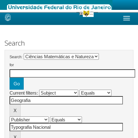
Skip
navigation
Search
Search:
for
Current filters: