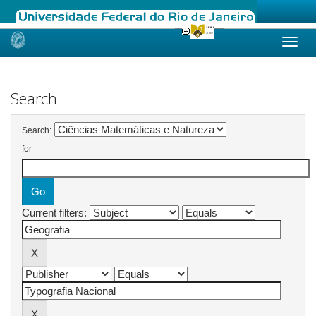
Skip
navigation
Search
Search:
for
Current filters: