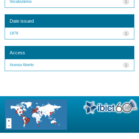
Vocabulários
1
Date issued
1878
1
Access
Acesso Aberto
1