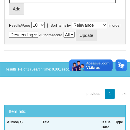
|
Results/Page
Sort items by
In order
Authors/record
Results 1-1 of 1 (Search time: 0.001 seconds).
previous
1
next
Item hits:
Author(s)
Title
Issue
Type
Date