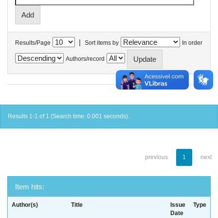
|
Results/Page
Sort items by
In order
Authors/record
Results 1-1 of 1 (Search time: 0.001 seconds).
previous
1
next
Item hits:
Author(s)
Title
Issue
Type
Date