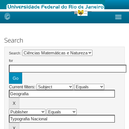
Skip
navigation
Search
Search:
for
Current filters: