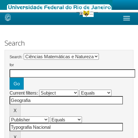
Skip
navigation
Search
Search:
for
Current filters: