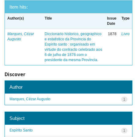
Item hits:
Author(s)
Title
Issue
Type
Date
Marques, Cézar
Diccionario historico, geographico
1878
Livro
Augusto
e estatistico da Provincia do
Espirito santo : organisado em
virtude do contracto celebrado aos
6 de julho de 1876 com o
presidente da mesma Província.
Discover
Author
Marques, Cézar Augusto
1
Subject
Espírito Santo
1