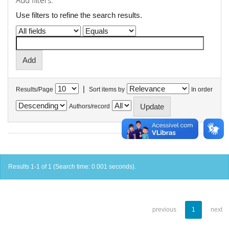
Add filters:
Use filters to refine the search results.
|
Results/Page
Sort items by
In order
Authors/record
Results 1-1 of 1 (Search time: 0.001 seconds).
previous
1
next