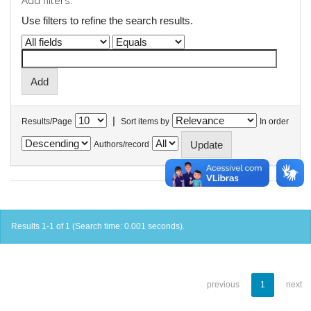
Add filters:
Use filters to refine the search results.
|
Results/Page
Sort items by
In order
Authors/record
Results 1-1 of 1 (Search time: 0.001 seconds).
previous
1
next