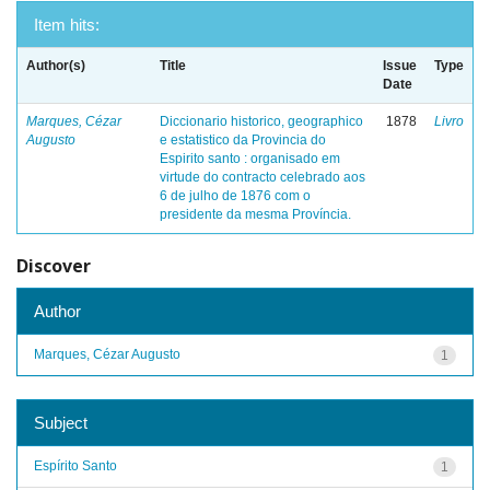
Item hits:
Author(s)
Title
Issue
Type
Date
Marques, Cézar
Diccionario historico, geographico
1878
Livro
Augusto
e estatistico da Provincia do
Espirito santo : organisado em
virtude do contracto celebrado aos
6 de julho de 1876 com o
presidente da mesma Província.
Discover
Author
Marques, Cézar Augusto
1
Subject
Espírito Santo
1