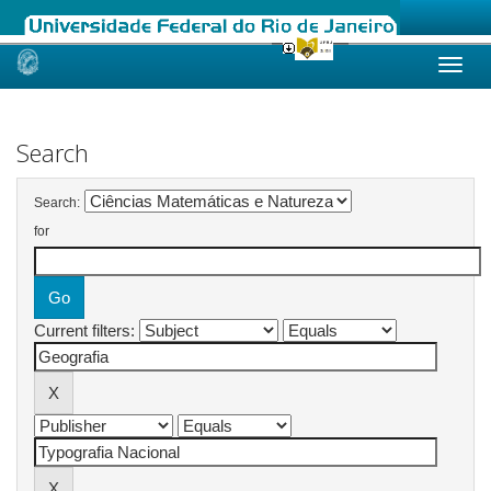
Skip
navigation
Search
Search:
for
Current filters: