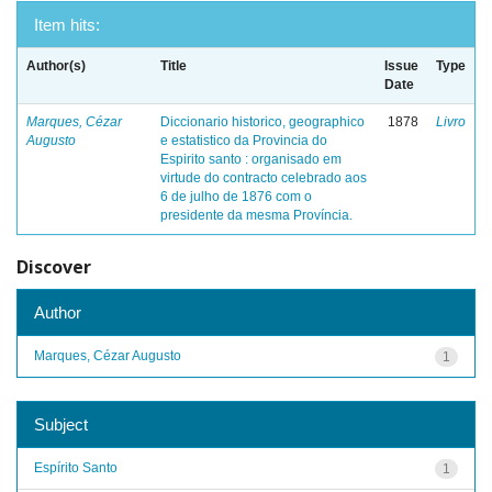
Item hits:
Author(s)
Title
Issue
Type
Date
Marques, Cézar
Diccionario historico, geographico
1878
Livro
Augusto
e estatistico da Provincia do
Espirito santo : organisado em
virtude do contracto celebrado aos
6 de julho de 1876 com o
presidente da mesma Província.
Discover
Author
Marques, Cézar Augusto
1
Subject
Espírito Santo
1