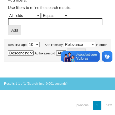
Add filters:
Use filters to refine the search results.
|
Results/Page
Sort items by
In order
Authors/record
Results 1-1 of 1 (Search time: 0.001 seconds).
previous
1
next