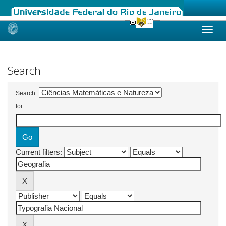
Skip
navigation
Search
Search:
for
Current filters: