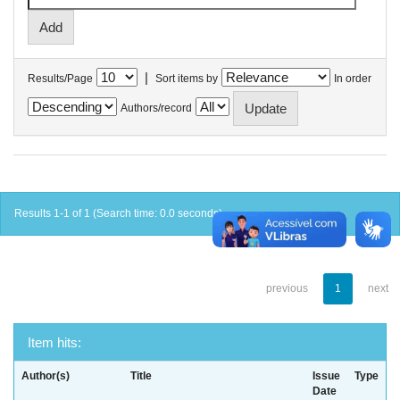
|
Results/Page
Sort items by
In order
Authors/record
Results 1-1 of 1 (Search time: 0.0 seconds).
previous
1
next
Item hits:
Author(s)
Title
Issue
Type
Date