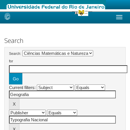
Skip
navigation
Search
Search:
for
Current filters: