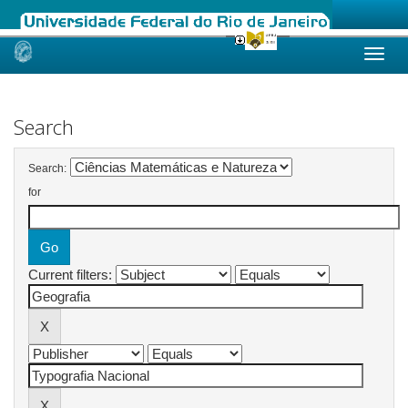
Skip
navigation
Search
Search:
for
Current filters: