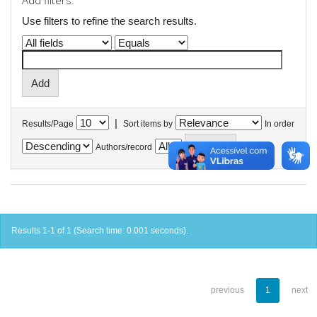
Add filters:
Use filters to refine the search results.
|
Results/Page
Sort items by
In order
Authors/record
Results 1-1 of 1 (Search time: 0.001 seconds).
previous
1
next