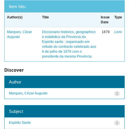
Item hits:
Author(s)
Title
Issue
Type
Date
Marques, Cézar
Diccionario historico, geographico
1878
Livro
Augusto
e estatistico da Provincia do
Espirito santo : organisado em
virtude do contracto celebrado aos
6 de julho de 1876 com o
presidente da mesma Província.
Discover
Author
Marques, Cézar Augusto
1
Subject
Espírito Santo
1