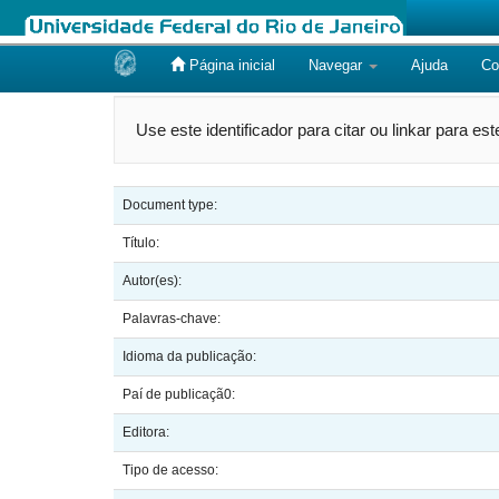
Página inicial
Navegar
Ajuda
Co
Skip
navigation
Use este identificador para citar ou linkar para es
Document type:
Título:
Autor(es):
Palavras-chave:
Idioma da publicação:
Paí de publicaçã0:
Editora:
Tipo de acesso: