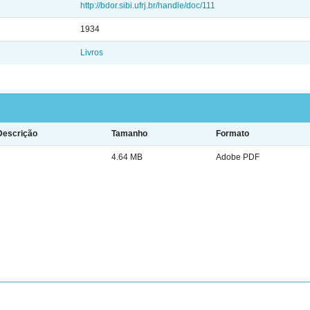
http://bdor.sibi.ufrj.br/handle/doc/111
1934
Livros
Descrição
Tamanho
Formato
4.64 MB
Adobe PDF