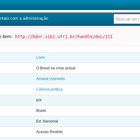
ntato com a administração
te item:
http://bdor.sibi.ufrj.br/handle/doc/111
Livro
O Brasil na crise actual
Amaral, Azevedo
Ciência política
por
Brasil
Ed. Nacional
Acesso Restrito