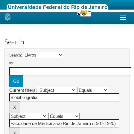
Skip
navigation
Search
Search:
for
Current filters: