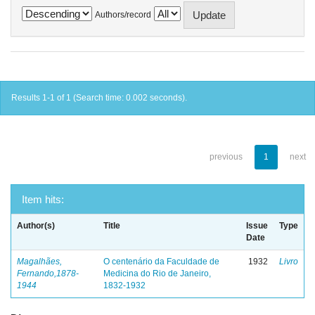
Authors/record
Results 1-1 of 1 (Search time: 0.002 seconds).
previous
1
next
Item hits:
Author(s)
Title
Issue
Type
Date
Magalhães,
O centenário da Faculdade de
1932
Livro
Fernando,1878-
Medicina do Rio de Janeiro,
1944
1832-1932