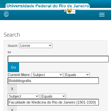
Skip
navigation
Search
Search:
for
Current filters: