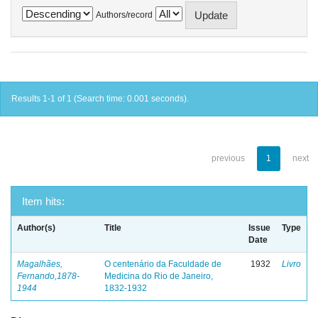
Authors/record
Results 1-1 of 1 (Search time: 0.001 seconds).
previous
1
next
Item hits:
Author(s)
Title
Issue
Type
Date
Magalhães,
O centenário da Faculdade de
1932
Livro
Fernando,1878-
Medicina do Rio de Janeiro,
1944
1832-1932