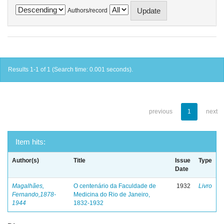
Authors/record
Results 1-1 of 1 (Search time: 0.001 seconds).
previous
1
next
Item hits:
Author(s)
Title
Issue
Type
Date
Magalhães,
O centenário da Faculdade de
1932
Livro
Fernando,1878-
Medicina do Rio de Janeiro,
1944
1832-1932