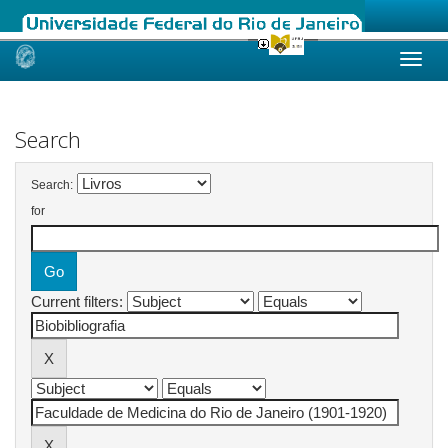
Skip
navigation
Search
Search:
for
Current filters: