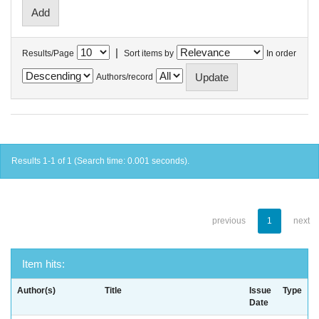
|
Results/Page
Sort items by
In order
Authors/record
Results 1-1 of 1 (Search time: 0.001 seconds).
previous
1
next
Item hits:
Author(s)
Title
Issue
Type
Date