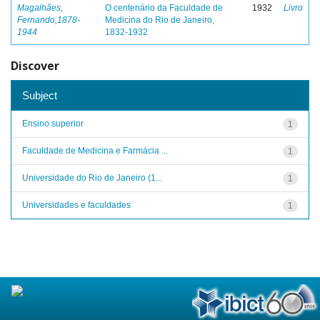
Magalhães,
O centenário da Faculdade de
1932
Livro
Fernando,1878-
Medicina do Rio de Janeiro,
1944
1832-1932
Discover
Subject
Ensino superior
1
Faculdade de Medicina e Farmácia ...
1
Universidade do Rio de Janeiro (1...
1
Universidades e faculdades
1