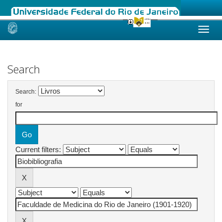
Skip
navigation
Search
Search:
for
Current filters: