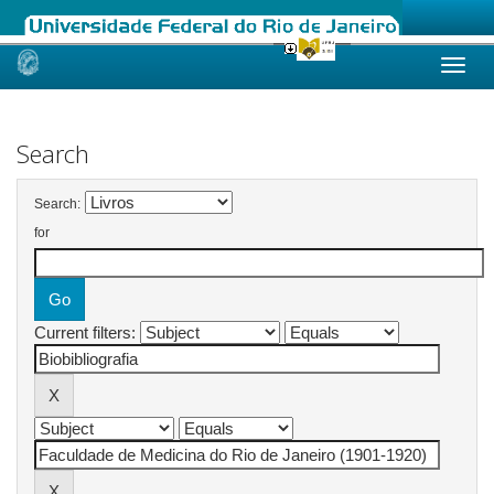
Skip
navigation
Search
Search:
for
Current filters: