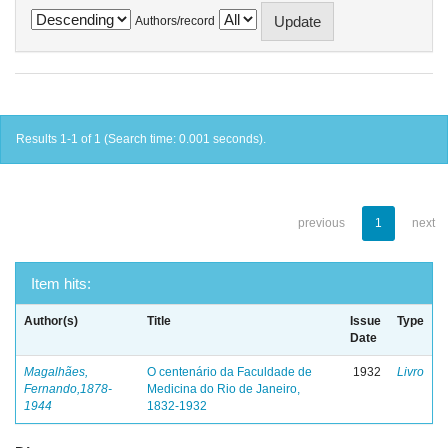
Authors/record
Results 1-1 of 1 (Search time: 0.001 seconds).
previous
1
next
Item hits:
Author(s)
Title
Issue
Type
Date
Magalhães,
O centenário da Faculdade de
1932
Livro
Fernando,1878-
Medicina do Rio de Janeiro,
1944
1832-1932