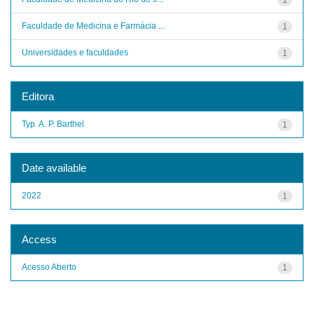
Faculdade de Medicina e Farmácia ...
1
Universidades e faculdades
1
Editora
Typ. A. P. Barthel
1
Date available
2022
1
Access
Acesso Aberto
1