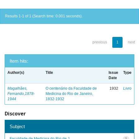
Results 1-1 of 1 (Search time: 0.001 seconds).
previous
1
next
Item hits:
Author(s)
Title
Issue
Type
Date
Magalhães,
O centenário da Faculdade de
1932
Livro
Fernando,1878-
Medicina do Rio de Janeiro,
1944
1832-1932
Discover
Subject
Faculdade de Medicina do Rio de J...
1