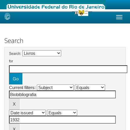
Skip
navigation
Search
Search:
for
Current filters: