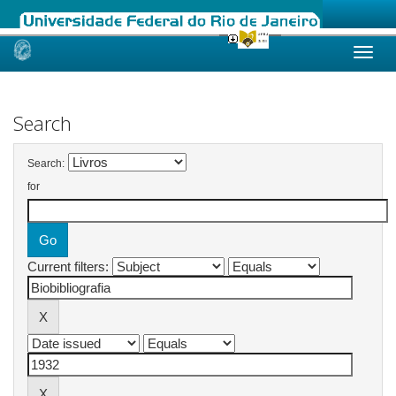
Skip
navigation
Search
Search:
for
Current filters: