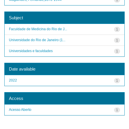
Subject
Faculdade de Medicina do Rio de J...
1
Universidade do Rio de Janeiro (1...
1
Universidades e faculdades
1
Date available
2022
1
Access
Acesso Aberto
1