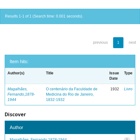
Results 1-1 of 1 (Search time: 0.001 seconds).
previous
1
next
Item hits:
Author(s)
Title
Issue
Type
Date
Magalhães,
O centenário da Faculdade de
1932
Livro
Fernando,1878-
Medicina do Rio de Janeiro,
1944
1832-1932
Discover
Author
Magalhães, Fernando,1878-1944
1