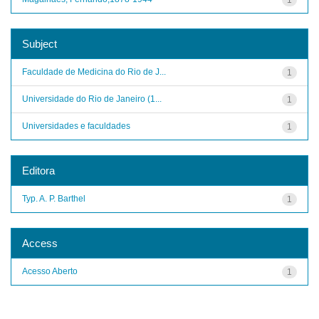
Subject
Faculdade de Medicina do Rio de J...
1
Universidade do Rio de Janeiro (1...
1
Universidades e faculdades
1
Editora
Typ. A. P. Barthel
1
Access
Acesso Aberto
1