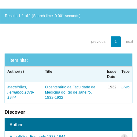
Results 1-1 of 1 (Search time: 0.001 seconds).
previous
1
next
Item hits:
Author(s)
Title
Issue
Type
Date
Magalhães,
O centenário da Faculdade de
1932
Livro
Fernando,1878-
Medicina do Rio de Janeiro,
1944
1832-1932
Discover
Author
Magalhães, Fernando,1878-1944
1