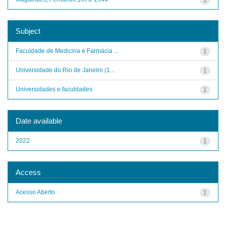
Subject
Faculdade de Medicina e Farmácia ...
1
Universidade do Rio de Janeiro (1...
1
Universidades e faculdades
1
Date available
2022
1
Access
Acesso Aberto
1