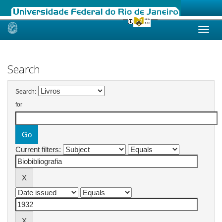
Skip
navigation
Search
Search:
for
Current filters: