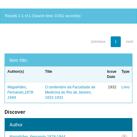
Results 1-1 of 1 (Search time: 0.001 seconds).
previous
1
next
Item hits:
Author(s)
Title
Issue
Type
Date
Magalhães,
O centenário da Faculdade de
1932
Livro
Fernando,1878-
Medicina do Rio de Janeiro,
1944
1832-1932
Discover
Author
Magalhães, Fernando,1878-1944
1