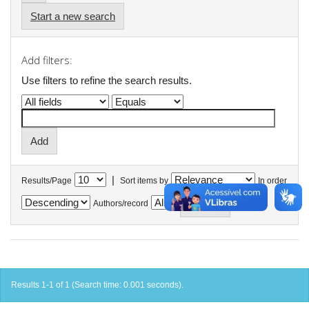
Start a new search
Add filters:
Use filters to refine the search results.
|
Results/Page
Sort items by
In order
Authors/record
Results 1-1 of 1 (Search time: 0.001 seconds).