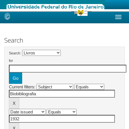
Skip
navigation
Search
Search:
for
Current filters: