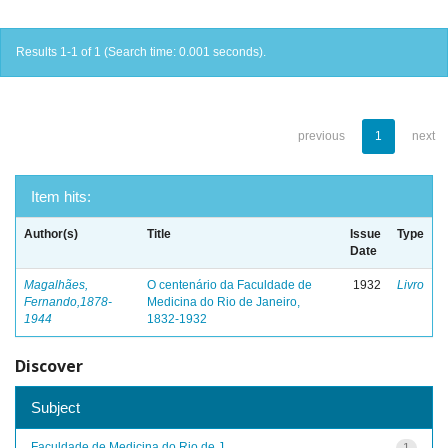
Results 1-1 of 1 (Search time: 0.001 seconds).
previous
1
next
Item hits:
Author(s)
Title
Issue
Type
Date
Magalhães,
O centenário da Faculdade de
1932
Livro
Fernando,1878-
Medicina do Rio de Janeiro,
1944
1832-1932
Discover
Subject
Faculdade de Medicina do Rio de J...
1