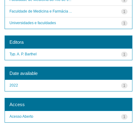
Faculdade de Medicina e Farmácia ...
1
Universidades e faculdades
1
Editora
Typ. A. P. Barthel
1
Date available
2022
1
Access
Acesso Aberto
1