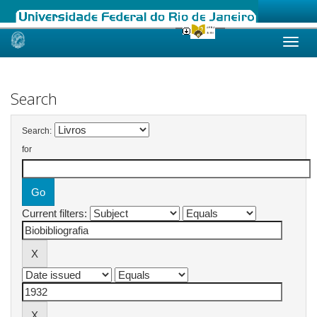
Skip
navigation
Search
Search:
for
Current filters: