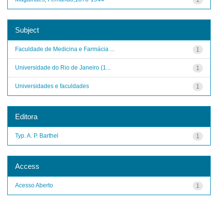
Subject
Faculdade de Medicina e Farmácia ...
1
Universidade do Rio de Janeiro (1...
1
Universidades e faculdades
1
Editora
Typ. A. P. Barthel
1
Access
Acesso Aberto
1