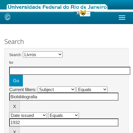
Skip
navigation
Search
Search:
for
Current filters: