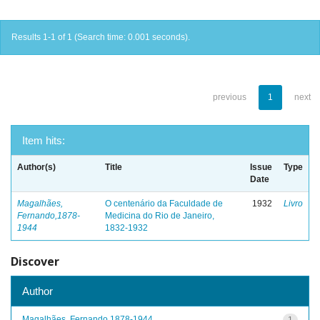
Results 1-1 of 1 (Search time: 0.001 seconds).
previous
1
next
Item hits:
Author(s)
Title
Issue
Type
Date
Magalhães,
O centenário da Faculdade de
1932
Livro
Fernando,1878-
Medicina do Rio de Janeiro,
1944
1832-1932
Discover
Author
Magalhães, Fernando,1878-1944
1