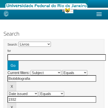
Skip
navigation
Search
Search:
for
Current filters: