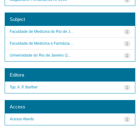
Subject
Faculdade de Medicina do Rio de J...
1
Faculdade de Medicina e Farmácia ...
1
Universidade do Rio de Janeiro (1...
1
Editora
Typ. A. P. Barthel
1
Access
Acesso Aberto
1