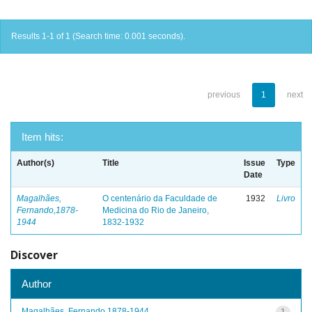
Results 1-1 of 1 (Search time: 0.001 seconds).
previous
1
next
Item hits:
Author(s)
Title
Issue
Type
Date
Magalhães,
O centenário da Faculdade de
1932
Livro
Fernando,1878-
Medicina do Rio de Janeiro,
1944
1832-1932
Discover
Author
Magalhães, Fernando,1878-1944
1