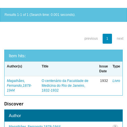
Results 1-1 of 1 (Search time: 0.001 seconds).
previous
1
next
Item hits:
Author(s)
Title
Issue
Type
Date
Magalhães,
O centenário da Faculdade de
1932
Livro
Fernando,1878-
Medicina do Rio de Janeiro,
1944
1832-1932
Discover
Author
Magalhães, Fernando,1878-1944
1