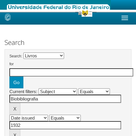
Skip
navigation
Search
Search:
for
Current filters: