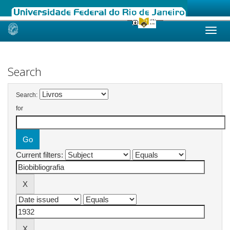
Skip
navigation
Search
Search:
for
Current filters: