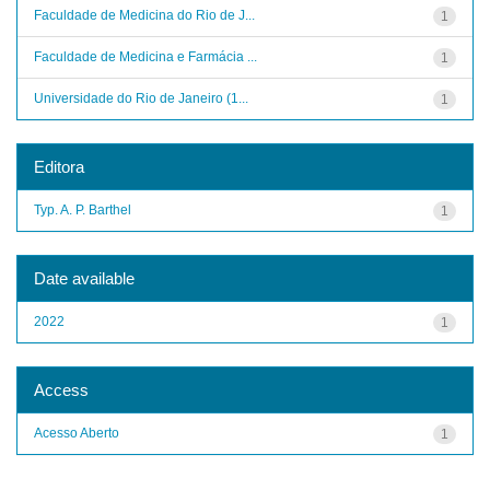
Faculdade de Medicina do Rio de J...
1
Faculdade de Medicina e Farmácia ...
1
Universidade do Rio de Janeiro (1...
1
Editora
Typ. A. P. Barthel
1
Date available
2022
1
Access
Acesso Aberto
1