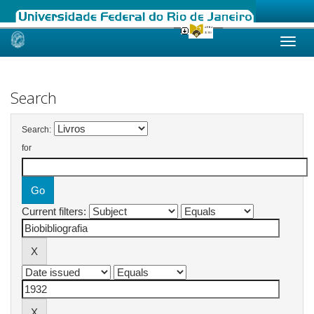
Skip
navigation
Search
Search:
for
Current filters: