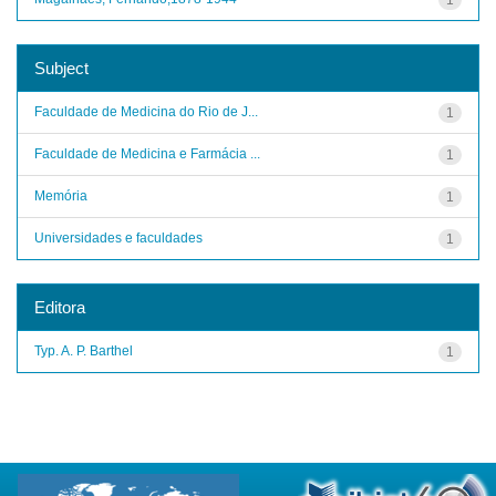
Subject
Faculdade de Medicina do Rio de J...
1
Faculdade de Medicina e Farmácia ...
1
Memória
1
Universidades e faculdades
1
Editora
Typ. A. P. Barthel
1