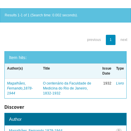
Results 1-1 of 1 (Search time: 0.002 seconds).
previous
1
next
Item hits:
Author(s)
Title
Issue
Type
Date
Magalhães,
O centenário da Faculdade de
1932
Livro
Fernando,1878-
Medicina do Rio de Janeiro,
1944
1832-1932
Discover
Author
Magalhães, Fernando,1878-1944
1