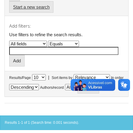
Start a new search
Add filters:
Use filters to refine the search results.
|
Results/Page
Sort items by
In order
Authors/record
Results 1-1 of 1 (Search time: 0.001 seconds).