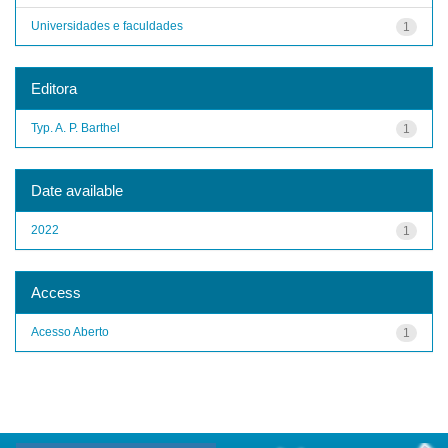
Universidades e faculdades
1
Editora
Typ. A. P. Barthel
1
Date available
2022
1
Access
Acesso Aberto
1