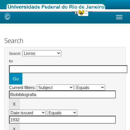
Skip
navigation
Search
Search:
for
Current filters: