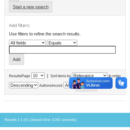
Start a new search
Add filters:
Use filters to refine the search results.
|
Results/Page
Sort items by
In order
Authors/record
Results 1-1 of 1 (Search time: 0.001 seconds).