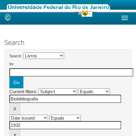
Skip
navigation
Search
Search:
for
Current filters: