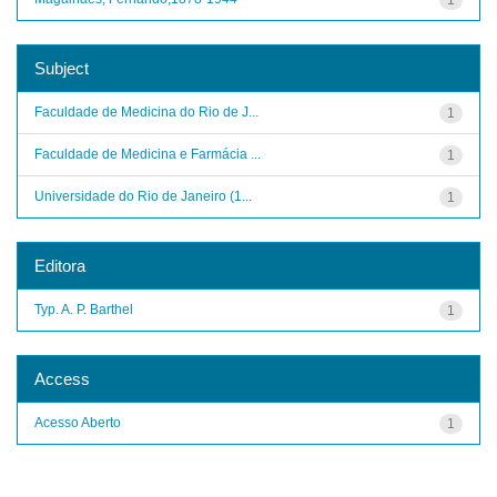
Subject
Faculdade de Medicina do Rio de J...
1
Faculdade de Medicina e Farmácia ...
1
Universidade do Rio de Janeiro (1...
1
Editora
Typ. A. P. Barthel
1
Access
Acesso Aberto
1