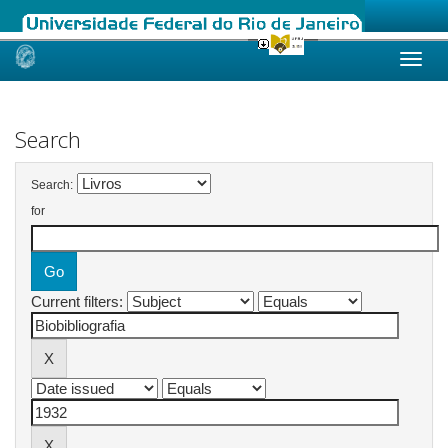
Skip
navigation
Search
Search:
for
Current filters: