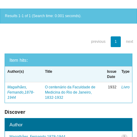
Results 1-1 of 1 (Search time: 0.001 seconds).
previous
1
next
Item hits:
Author(s)
Title
Issue
Type
Date
Magalhães,
O centenário da Faculdade de
1932
Livro
Fernando,1878-
Medicina do Rio de Janeiro,
1944
1832-1932
Discover
Author
Magalhães, Fernando,1878-1944
1