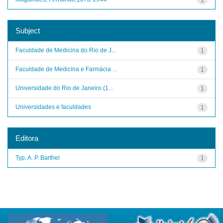
Subject
Faculdade de Medicina do Rio de J...
1
Faculdade de Medicina e Farmácia ...
1
Universidade do Rio de Janeiro (1...
1
Universidades e faculdades
1
Editora
Typ. A. P. Barthel
1