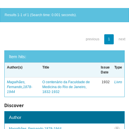
Results 1-1 of 1 (Search time: 0.001 seconds).
previous
1
next
Item hits:
Author(s)
Title
Issue
Type
Date
Magalhães,
O centenário da Faculdade de
1932
Livro
Fernando,1878-
Medicina do Rio de Janeiro,
1944
1832-1932
Discover
Author
Magalhães, Fernando,1878-1944
1