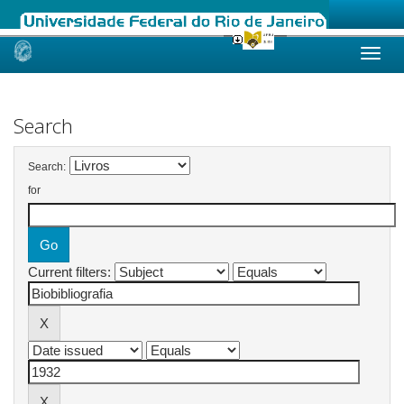
Skip
navigation
Search
Search:
for
Current filters: