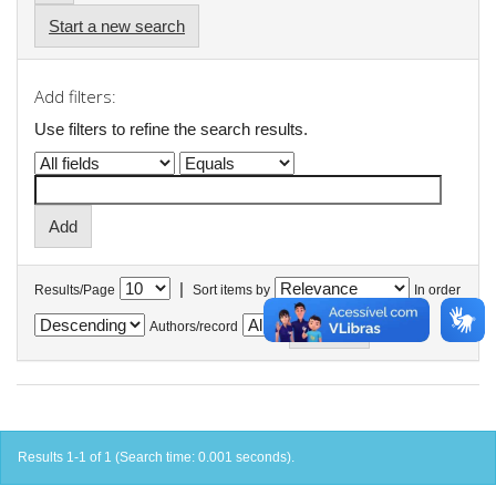
Start a new search
Add filters:
Use filters to refine the search results.
|
Results/Page
Sort items by
In order
Authors/record
Results 1-1 of 1 (Search time: 0.001 seconds).