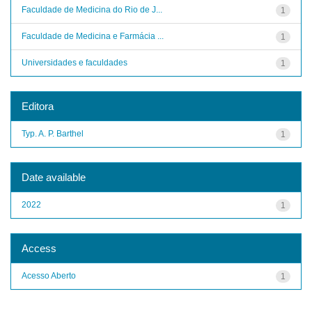
Faculdade de Medicina do Rio de J...
1
Faculdade de Medicina e Farmácia ...
1
Universidades e faculdades
1
Editora
Typ. A. P. Barthel
1
Date available
2022
1
Access
Acesso Aberto
1