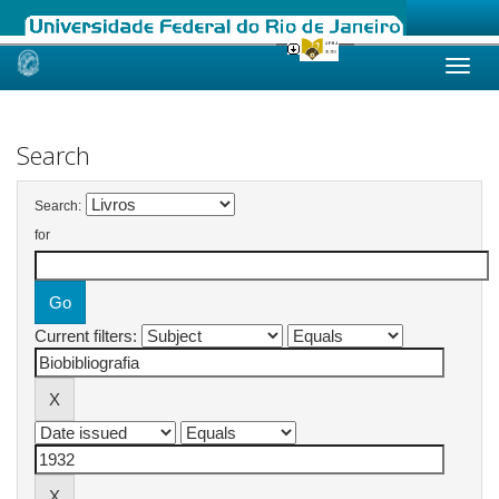
Skip
navigation
Search
Search:
for
Current filters: