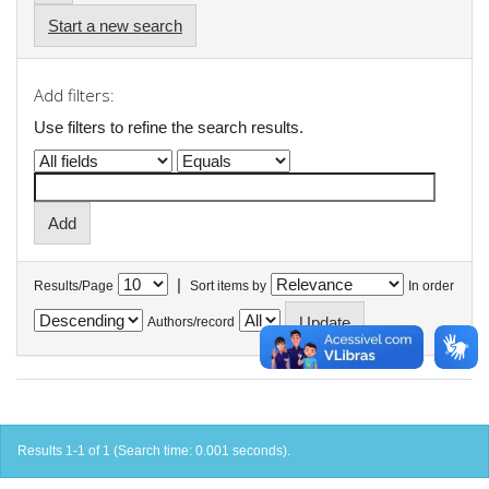
Start a new search
Add filters:
Use filters to refine the search results.
|
Results/Page
Sort items by
In order
Authors/record
Results 1-1 of 1 (Search time: 0.001 seconds).