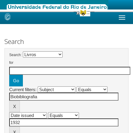
Skip
navigation
Search
Search:
for
Current filters: