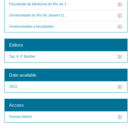
Faculdade de Medicina do Rio de J...
1
Universidade do Rio de Janeiro (1...
1
Universidades e faculdades
1
Editora
Typ. A. P. Barthel
1
Date available
2022
1
Access
Acesso Aberto
1