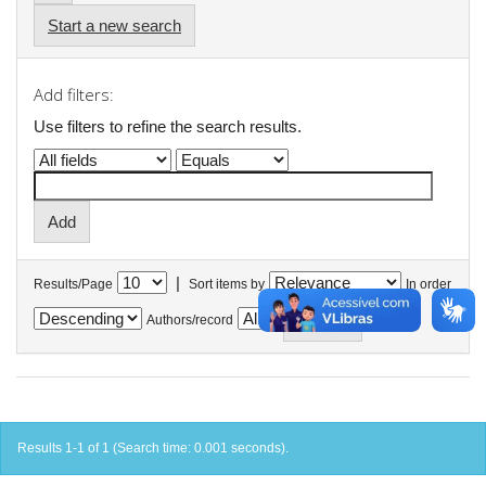
Start a new search
Add filters:
Use filters to refine the search results.
|
Results/Page
Sort items by
In order
Authors/record
Results 1-1 of 1 (Search time: 0.001 seconds).