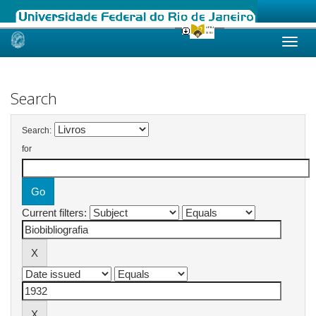
Skip
navigation
Search
Search:
for
Current filters: