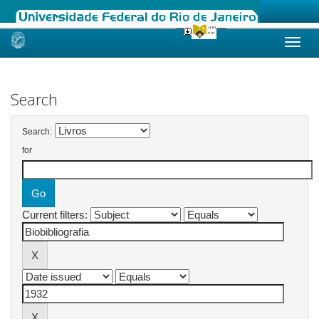
Skip
navigation
Search
Search:
for
Current filters: