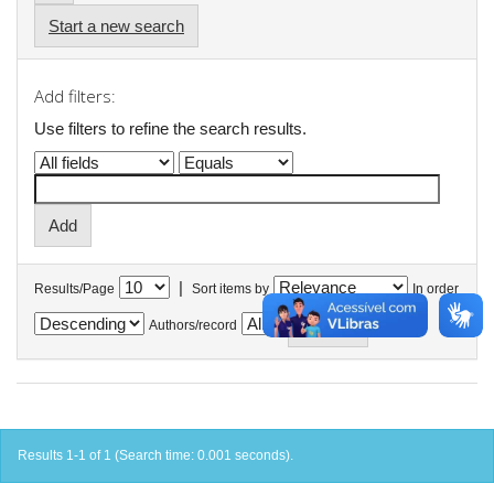
Start a new search
Add filters:
Use filters to refine the search results.
|
Results/Page
Sort items by
In order
Authors/record
Results 1-1 of 1 (Search time: 0.001 seconds).