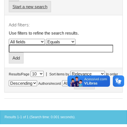
Start a new search
Add filters:
Use filters to refine the search results.
|
Results/Page
Sort items by
In order
Authors/record
Results 1-1 of 1 (Search time: 0.001 seconds).