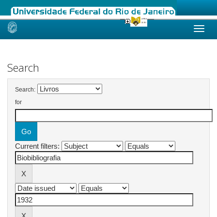
Skip
navigation
Search
Search:
for
Current filters: